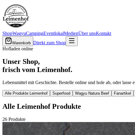
Shop
Wagyu
Camping
Eventlokal
Medien
Über uns
Kontakt
Direkt zum Shop
Warenkorb
Hofladen online
Unser Shop,
frisch vom Leimenhof.
Lebensmittel mit Geschichte. Bestelle online und hole ab, oder lasse es
Alle Produkte Leimenhof
Superfood
Wagyu Natura Beef
Fanartikel
Alle Leimenhof Produkte
26
Produkte